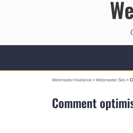
We
Aller
au
contenu
Webmaster freelance
»
Webmaster Seo
»
C
Comment optimis