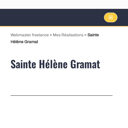
Aller
au
Webmaster freelance
»
Mes Réalisations
»
Sainte
contenu
Hélène Gramat
Sainte Hélène Gramat