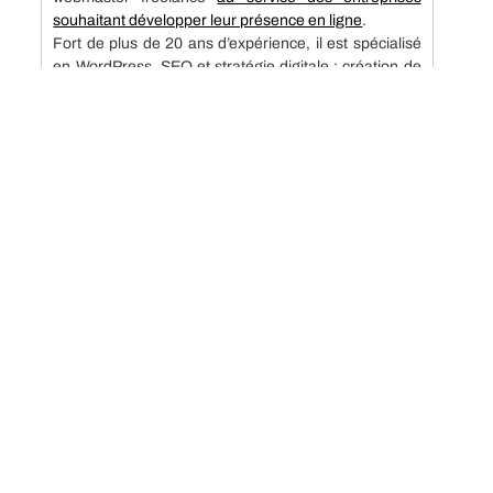
souhaitant développer leur présence en ligne
.
Fort de plus de 20 ans d’expérience, il est spécialisé
en WordPress, SEO et stratégie digitale : création de
site, webdesign, optimisation du référencement et
génération de trafic qualifié.
Spécialités