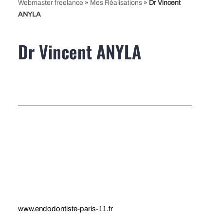
Webmaster freelance
»
Mes Réalisations
»
Dr Vincent
contenu
ANYLA
Dr Vincent ANYLA
www.endodontiste-paris-11.fr